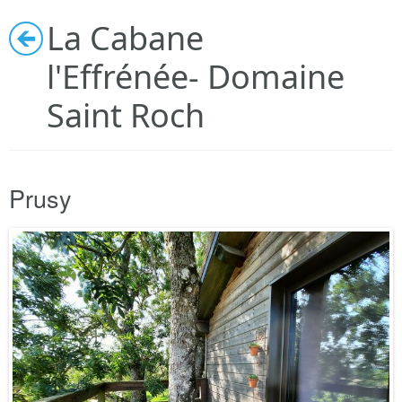
Découvrir
La Cabane
l'Effrénée- Domaine
Autour de moi
Saint Roch
Infos pratiques
Prusy