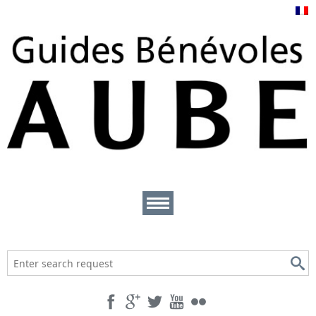
Se loger
Se restaurer