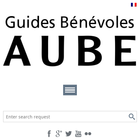
Se loger
Se restaurer