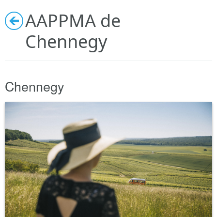
Découvrir
AAPPMA de
Chennegy
Autour de moi
Infos pratiques
Chennegy